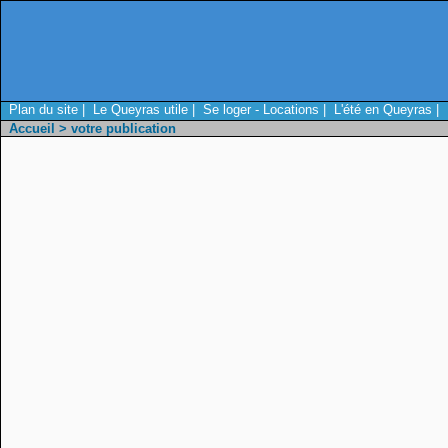
Plan du site
|
Le Queyras utile
|
Se loger - Locations
|
L'été en Queyras
|
Accueil
> votre publication