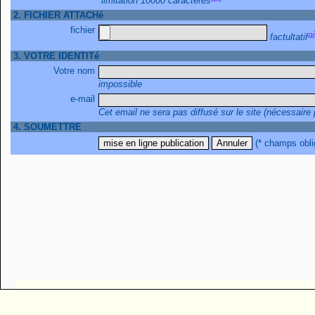
limitation 10000 caractères
2. FICHIER ATTACHé
fichier
factultatif
3. VOTRE IDENTITé
Votre nom
impossible
e-mail
Cet email ne sera pas diffusé sur le site (nécessaire
4. SOUMETTRE
(* champs obli