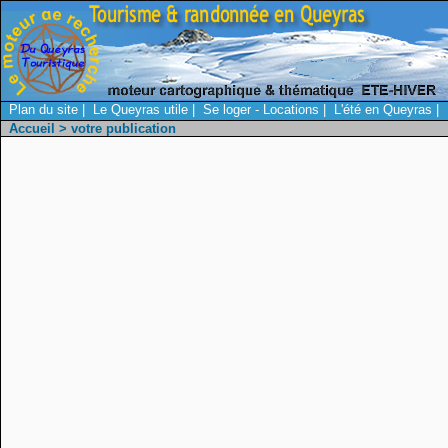
Plan du site
|
Le Queyras utile
|
Se loger - Locations
|
L'été en Queyras
|
Accueil
> votre publication