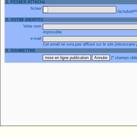
2. FICHIER ATTACHé
fichier
factultatif
3. VOTRE IDENTITé
Votre nom
impossible
e-mail
Cet email ne sera pas diffusé sur le site (nécessaire
4. SOUMETTRE
(* champs obli