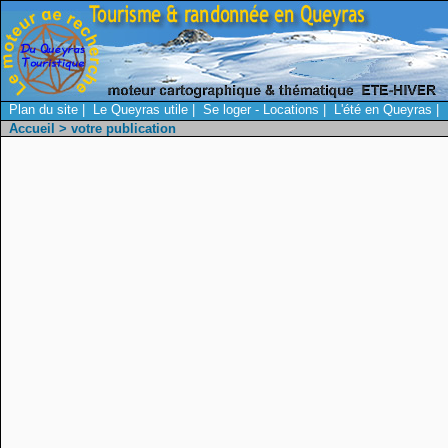
Plan du site
|
Le Queyras utile
|
Se loger - Locations
|
L'été en Queyras
|
Accueil
> votre publication