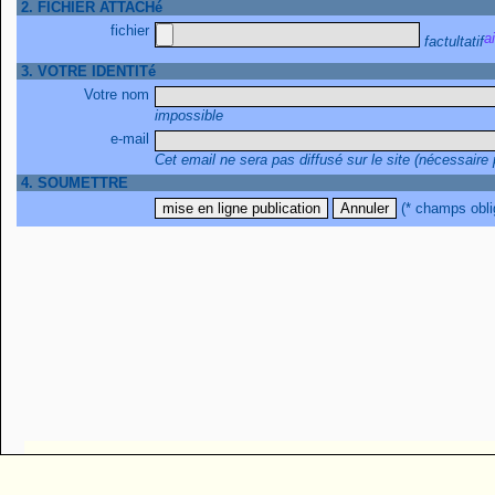
2. FICHIER ATTACHé
fichier
factultatif
3. VOTRE IDENTITé
Votre nom
impossible
e-mail
Cet email ne sera pas diffusé sur le site (nécessaire
4. SOUMETTRE
(* champs obli