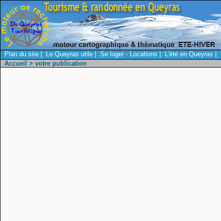
Plan du site
|
Le Queyras utile
|
Se loger - Locations
|
L'été en Queyras
|
Accueil
> votre publication