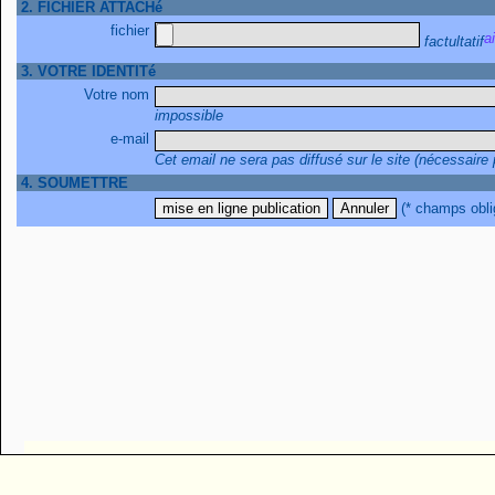
2. FICHIER ATTACHé
fichier
factultatif
3. VOTRE IDENTITé
Votre nom
impossible
e-mail
Cet email ne sera pas diffusé sur le site (nécessaire
4. SOUMETTRE
(* champs obli