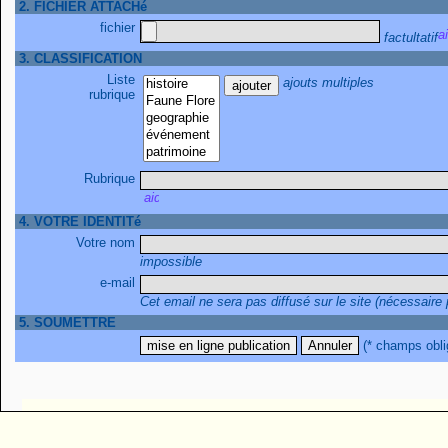
2. FICHIER ATTACHé
fichier
factultatif
3. CLASSIFICATION
Liste
ajouts multiples
rubrique
Rubrique
4. VOTRE IDENTITé
Votre nom
impossible
e-mail
Cet email ne sera pas diffusé sur le site (nécessaire
5. SOUMETTRE
(* champs obli