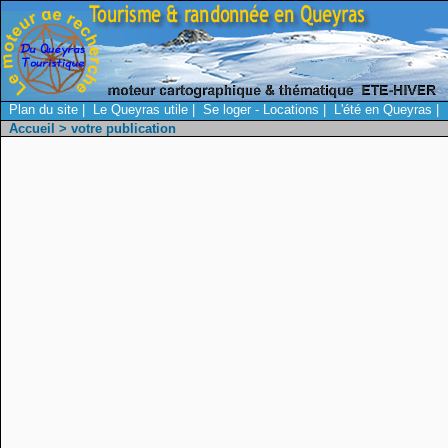
Plan du site
|
Le Queyras utile
|
Se loger - Locations
|
L'été en Queyras
|
Accueil
> votre publication