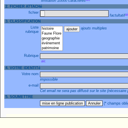
limitation 10000 caractères
2. FICHIER ATTACHé
fichier
factultatif
3. CLASSIFICATION
Liste
ajouts multiples
rubrique
Rubrique
4. VOTRE IDENTITé
Votre nom
impossible
e-mail
Cet email ne sera pas diffusé sur le site (nécessaire
5. SOUMETTRE
(* champs obli