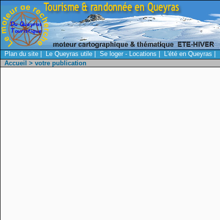
Plan du site
|
Le Queyras utile
|
Se loger - Locations
|
L'été en Queyras
|
Accueil
> votre publication