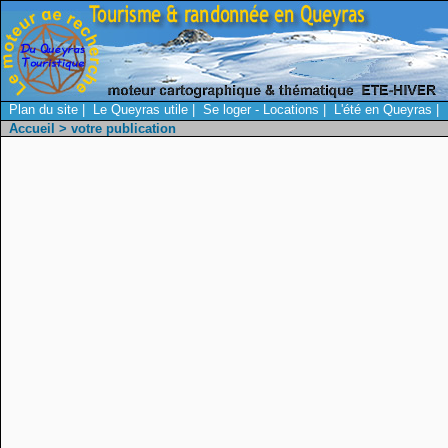
Plan du site
|
Le Queyras utile
|
Se loger - Locations
|
L'été en Queyras
|
Accueil
> votre publication