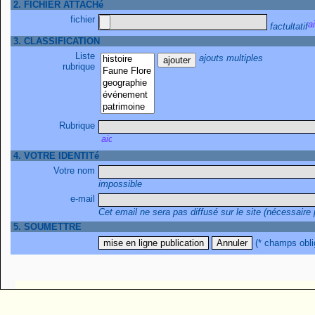
2. FICHIER ATTACHé
fichier
factultatif
3. CLASSIFICATION
Liste
ajouts multiples
rubrique
Rubrique
4. VOTRE IDENTITé
Votre nom
impossible
e-mail
Cet email ne sera pas diffusé sur le site (nécessaire
5. SOUMETTRE
(* champs obli