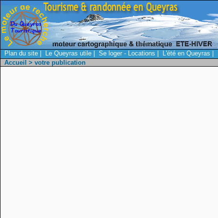
Plan du site
|
Le Queyras utile
|
Se loger - Locations
|
L'été en Queyras
|
Accueil
> votre publication