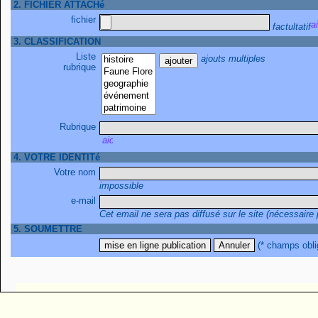
2. FICHIER ATTACHé
fichier
factultatif
3. CLASSIFICATION
Liste
ajouts multiples
rubrique
Rubrique
4. VOTRE IDENTITé
Votre nom
impossible
e-mail
Cet email ne sera pas diffusé sur le site (nécessaire
5. SOUMETTRE
(* champs obli