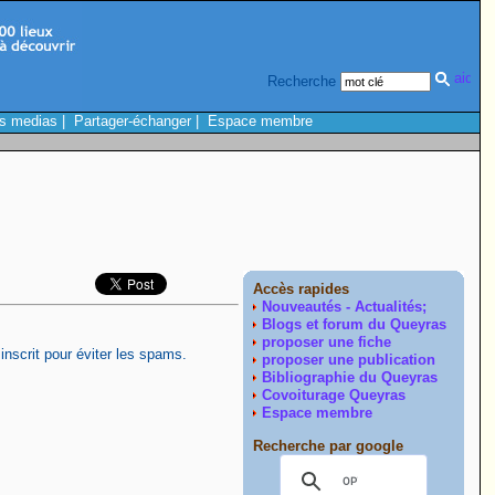
Recherche
s medias
|
Partager-échanger
|
Espace membre
Accès rapides
Nouveautés - Actualités;
Blogs et forum du Queyras
proposer une fiche
inscrit pour éviter les spams.
proposer une publication
Bibliographie du Queyras
Covoiturage Queyras
Espace membre
Recherche par google