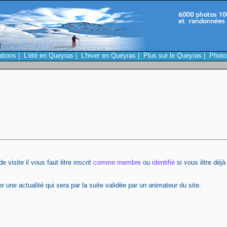
ations
|
L'été en Queyras
|
L'hiver en Queyras
|
Plus sur le Queyras
|
Photo
 visite il vous faut être inscrit
comme membre
ou
identifié
si vous être déjà 
 une actualité qui sera par la suite validée par un animateur du site.