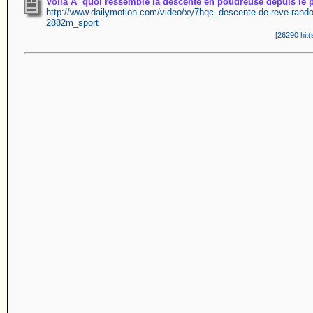
Voila Ã quoi ressemble la descente en poudreuse depuis le p
http://www.dailymotion.com/video/xy7hqc_descente-de-reve-rando-s
2882m_sport
[26290 hit(