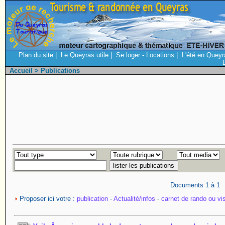
Plan du site
|
Le Queyras utile
|
Se loger - Locations
|
L'été en Queyr
Accueil
> Publications
Documents 1 à 1
Proposer ici votre :
publication
-
Actualité/infos
-
carnet de rando ou vis