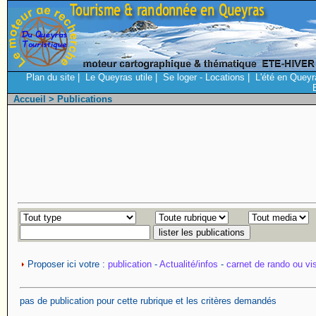
Plan du site
|
Le Queyras utile
|
Se loger - Locations
|
L'été en Queyr
Accueil
> Publications
Proposer ici votre :
publication
-
Actualité/infos
-
carnet de rando ou vis
pas de publication pour cette rubrique et les critères demandés