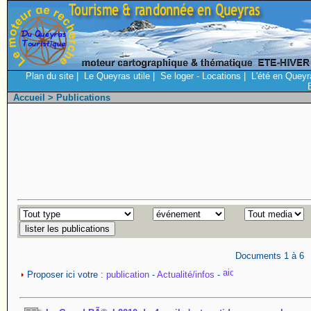
Plan du site
|
Le Queyras utile
|
Se loger - Locations
|
L'été en Queyr
Accueil
> Publications
Documents 1 à 6
Proposer ici votre :
publication
-
Actualité/infos
-