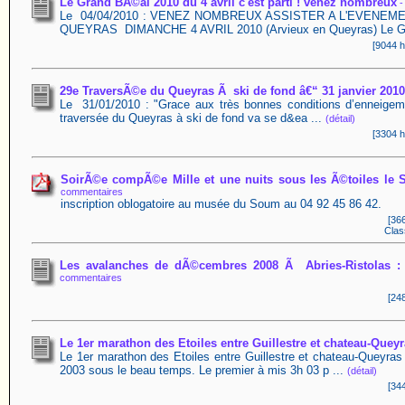
Le Grand BÃ©al 2010 du 4 avril c'est parti ! venez nombreux
-
Le 04/04/2010 : VENEZ NOMBREUX ASSISTER A L'EVENEM
QUEYRAS DIMANCHE 4 AVRIL 2010 (Arvieux en Queyras) Le Gr
[9044 h
29e TraversÃ©e du Queyras Ã ski de fond â€“ 31 janvier 2010
Le 31/01/2010 : "Grace aux très bonnes conditions d’enneigem
traversée du Queyras à ski de fond va se d&ea ...
(détail)
[3304 h
SoirÃ©e compÃ©e Mille et une nuits sous les Ã©toiles le
commentaires
inscription oblogatoire au musée du Soum au 04 92 45 86 42.
[366
Clas
Les avalanches de dÃ©cembres 2008 Ã Abries-Ristolas : Ã
commentaires
[248
Le 1er marathon des Etoiles entre Guillestre et chateau-Que
Le 1er marathon des Etoiles entre Guillestre et chateau-Queyras
2003 sous le beau temps. Le premier à mis 3h 03 p ...
(détail)
[344