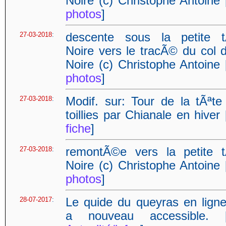
Noire (c) Christophe Antoine 
photos
]
27-03-2018
:
descente sous la petite t
Noire vers le tracÃ© du col d
Noire (c) Christophe Antoine 
photos
]
27-03-2018
:
Modif. sur: Tour de la tÃªte
toillies par Chianale en hiver 
fiche
]
27-03-2018
:
remontÃ©e vers la petite t
Noire (c) Christophe Antoine 
photos
]
28-07-2017
:
Le quide du queyras en ligne
a nouveau accessible. 