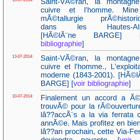
Saint-VÃ©ran, la montagne
cuivre et l'homme. Min
mÃ©tallurgie prÃ©histori
dans les Hautes-Alp
[HÃ©lÃ¨ne BARGE] 
bibliographie
]
13-07-2014
:
Saint-VÃ©ran, la montagne
cuivre et l'homme., L'exploit
moderne (1843-2001). [HÃ©l
BARGE] [
voir bibliographie
]
10-07-2014
:
Finalement un accord a Ã
trouvÃ© pour la rÃ©ouvertur
lâ??accÃ¨s a la via ferrata c
annÃ©e. Mais profitez en bien
lâ??an prochain, cette Via-Fe