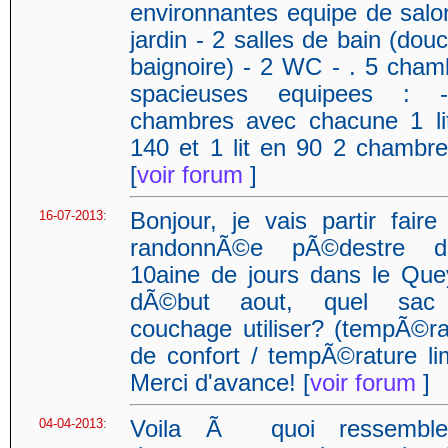
environnantes equipe de salo
jardin - 2 salles de bain (dou
baignoire) - 2 WC - . 5 cham
spacieuses equipees : 
chambres avec chacune 1 li
140 et 1 lit en 90 2 chambres
[
voir forum
]
16-07-2013
:
Bonjour, je vais partir faire
randonnÃ©e pÃ©destre d
10aine de jours dans le Que
dÃ©but aout, quel sac
couchage utiliser? (tempÃ©ra
de confort / tempÃ©rature lim
Merci d'avance! [
voir forum
]
04-04-2013
:
Voila Ã quoi ressemble