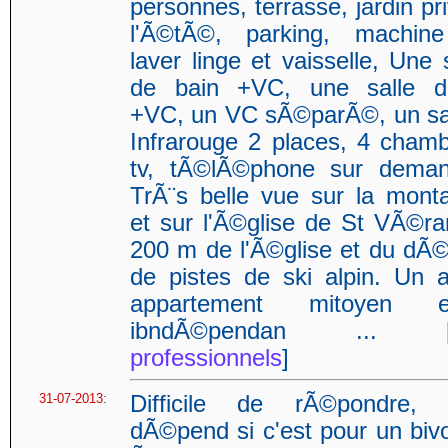
personnes, terrasse, jardin pri
l'Ã©tÃ©, parking, machi
laver linge et vaisselle, Une 
de bain +VC, une salle d
+VC, un VC sÃ©parÃ©, un s
Infrarouge 2 places, 4 chamb
tv, tÃ©lÃ©phone sur deman
TrÃ¨s belle vue sur la mont
et sur l'Ã©glise de St VÃ©r
200 m de l'Ã©glise et du dÃ©
de pistes de ski alpin. Un a
appartement mitoyen et
ibndÃ©pendan ... 
professionnels
]
31-07-2013
:
Difficile de rÃ©pondre, 
dÃ©pend si c'est pour un biv