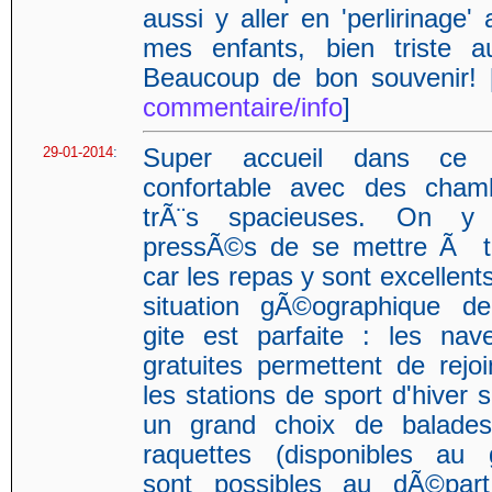
aussi y aller en 'perlirinage'
mes enfants, bien triste au
Beaucoup de bon souvenir! 
commentaire/info
]
29-01-2014
:
Super accueil dans ce 
confortable avec des cham
trÃ¨s spacieuses. On y
pressÃ©s de se mettre Ã t
car les repas y sont excellent
situation gÃ©ographique d
gite est parfaite : les nave
gratuites permettent de rejoi
les stations de sport d'hiver 
un grand choix de balade
raquettes (disponibles au g
sont possibles au dÃ©par