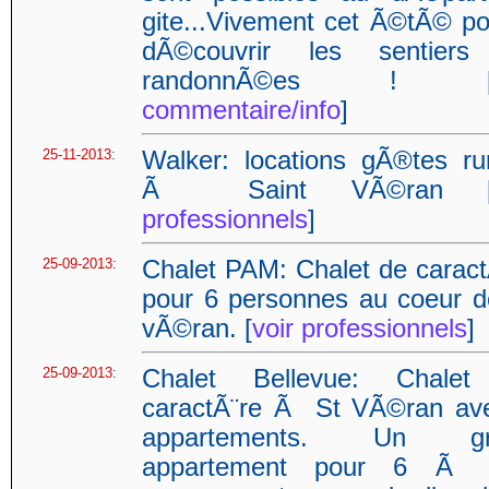
gite...Vivement cet Ã©tÃ© po
dÃ©couvrir les sentier
randonnÃ©es ! 
commentaire/info
]
25-11-2013
:
Walker: locations gÃ®tes ru
Ã Saint VÃ©ran 
professionnels
]
25-09-2013
:
Chalet PAM: Chalet de caract
pour 6 personnes au coeur d
vÃ©ran. [
voir professionnels
]
25-09-2013
:
Chalet Bellevue: Chale
caractÃ¨re Ã St VÃ©ran av
appartements. Un gr
appartement pour 6 Ã