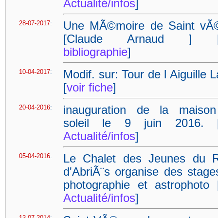
Actualité/infos
]
28-07-2017
:
Une MÃ©moire de Saint vÃ
[Claude Arnaud ] 
bibliographie
]
10-04-2017
:
Modif. sur: Tour de l Aiguille 
[
voir fiche
]
20-04-2016
:
inauguration de la maiso
soleil le 9 juin 2016. 
Actualité/infos
]
05-04-2016
:
Le Chalet des Jeunes du 
d'AbriÃ¨s organise des stage
photographie et astrophoto 
Actualité/infos
]
13-07-2014
: