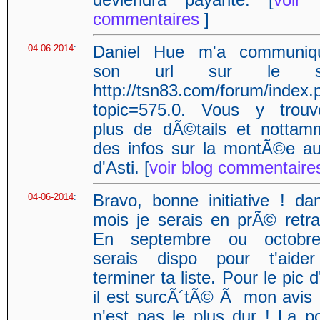
deviendra payante. [
voir 
commentaires
]
04-06-2014
:
Daniel Hue m'a communi
son url sur le su
http://tsn83.com/forum/index.
topic=575.0. Vous y trouv
plus de dÃ©tails et nottam
des infos sur la montÃ©e au
d'Asti. [
voir blog commentair
04-06-2014
:
Bravo, bonne initiative ! da
mois je serais en prÃ© retrai
En septembre ou octobr
serais dispo pour t'aid
terminer ta liste. Pour le pic d
il est surcÃ´tÃ© Ã mon avis 
n'est pas le plus dur ! La po