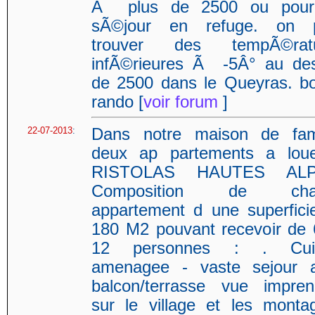
Ã plus de 2500 ou pour
sÃ©jour en refuge. on 
trouver des tempÃ©ratu
infÃ©rieures Ã -5Â° au de
de 2500 dans le Queyras. b
rando [
voir forum
]
22-07-2013
:
Dans notre maison de fami
deux ap partements a lou
RISTOLAS HAUTES ALP
Composition de cha
appartement d une superfici
180 M2 pouvant recevoir de
12 personnes : . Cuis
amenagee - vaste sejour 
balcon/terrasse vue impren
sur le village et les monta