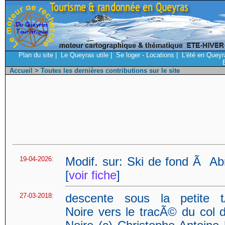
Plan du site
|
Le Queyras utile
|
Se loger - Locations
|
L'été en Queyr
Accueil
> Toutes les dernières contributions sur le site
19-04-2026
:
Modif. sur: Ski de fond Ã Abr
[
voir fiche
]
27-03-2018
:
descente sous la petite t
Noire vers le tracÃ© du col d