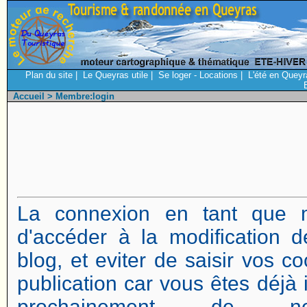
Plan du site
|
Le Queyras utile
|
Se loger - Locations
|
L'été en Queyr
Accueil
> Membre:login
La connexion en tant que 
d'accéder à la modification d
blog, et eviter de saisir vos 
publication car vous êtes déjà i
prochainement de no