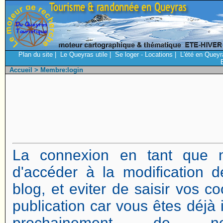
Plan du site
|
Le Queyras utile
|
Se loger - Locations
|
L'été en Queyr
Accueil
> Membre:login
La connexion en tant que 
d'accéder à la modification d
blog, et eviter de saisir vos 
publication car vous êtes déjà i
prochainement de no