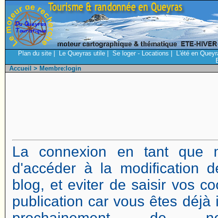
Plan du site
|
Le Queyras utile
|
Se loger - Locations
|
L'été en Queyr
Accueil
> Membre:login
La connexion en tant que 
d'accéder à la modification d
blog, et eviter de saisir vos 
publication car vous êtes déjà i
prochainement de no