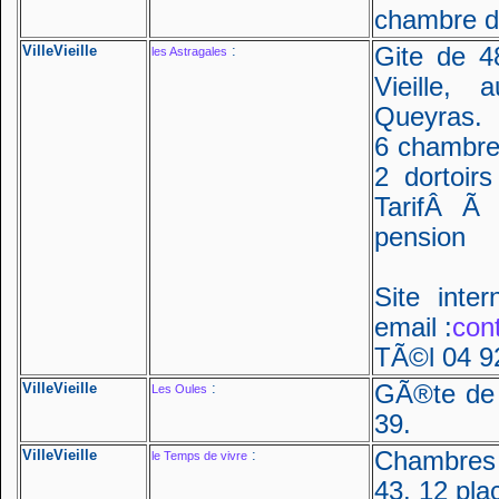
chambre d
VilleVieille
:
Gite de 4
les Astragales
Vieille
Queyras.
6 chambre
2 dortoir
TarifÂ Ã
pension
Site inte
email :
con
TÃ©l 04 9
VilleVieille
:
GÃ®te de 
Les Oules
39.
VilleVieille
:
Chambres 
le Temps de vivre
43. 12 pla