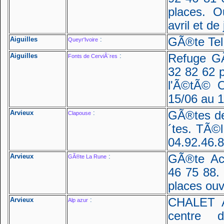
places. 
avril et d
Aiguilles
:
GÃ®te Tel 
Queyr'Ivoire
Aiguilles
:
Refuge G
Fonts de CerviÃ¨res
32 82 62 p
l'Ã©tÃ© O
15/06 au 1
Arvieux
:
GÃ®tes de
Clapouse
´tes. TÃ©l
04.92.46.
Arvieux
:
GÃ®te Acc
GÃ®te La Rune
46 75 88. 
places ouv
Arvieux
:
CHALET 
Alp azur
centre 