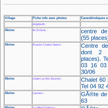
Village
Fiche info avec photos
Caractéristiques e
:
dsfgfdsdfs
Abries
:
centre d
Ile St Denis
(55 places
Abries
:
Centre d
Evasion Couleur Nature
dont 2 
places). T
03 16 03
30/06
Abries
:
Chalet 60 
chalet Lou Bric Bouchet
Tel 04 92 
Abries
:
GÃ®te de 
Lauziere
63
Abries
:
Le Villard Di Marco