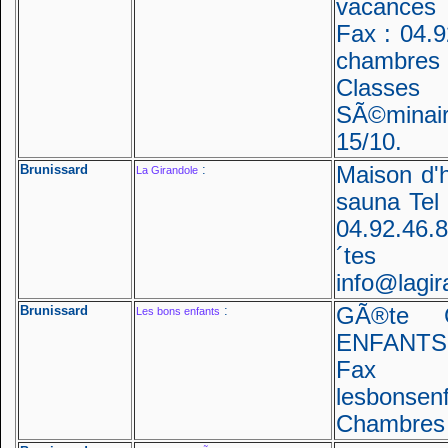
vacances 
Fax : 04.9
chambres
Classes
SÃ©minai
15/10.
Brunissard
:
Maison d'h
La Girandole
sauna Tel
04.92.46
´tes
info@lagir
Brunissard
:
GÃ®te
Les bons enfants
ENFANTS 
Fax :
lesbonsen
Chambres 