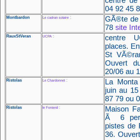
centre de
04 92 45 
Montbardon
:
GÃ®te de 
Le cadran solaire
78
site Int
RauxStVeran
:
centre 
UCPA
places. En
St VÃ©ra
Ouvert d
20/06 au 1
Ristolas
:
La Monta 
Le Chardonnet
juin au 15
87 79 ou 0
Ristolas
:
Maison Fa
le Fontenil
Ã 6 pers
pistes de 
36. Ouvert