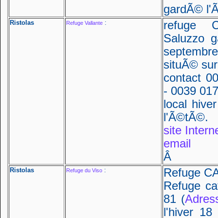
gardÃ© l'
Ristolas
:
refuge C
Refuge Vallante
Saluzzo g
septembre
situÃ© sur
contact 0
- 0039 017
local hive
l'Ã©tÃ©.
site Intern
email
Â
Ristolas
:
Refuge CA
Refuge du Viso
Refuge caf
81 (
Adres
l'hiver 1