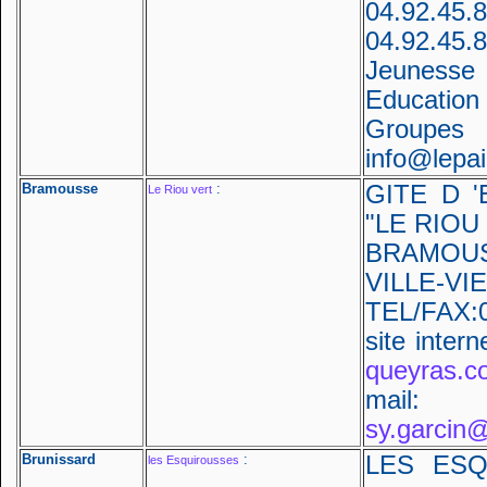
04.92.
04.92.4
Jeunesse 
Education
Groupes 
info@lepa
Bramousse
:
GITE D 
Le Riou vert
"LE RIOU
BRAMOUS
VILLE-VIE
TEL/FAX:0
site intern
queyras.c
ma
sy.garcin
Brunissard
:
LES ESQ
les Esquirousses