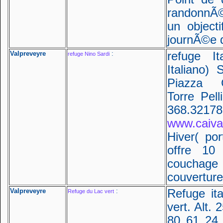
randonnÃ
un objec
journÃ©e 
Valpreveyre
:
refuge It
refuge Nino Sardi
Italiano) 
Piazza G
Torre Pel
368.32
www.caivalp
Hiver( po
offre 1
couchage
couverture
Valpreveyre
:
Refuge it
Refuge du Lac vert
vert. Alt.
80 61 24