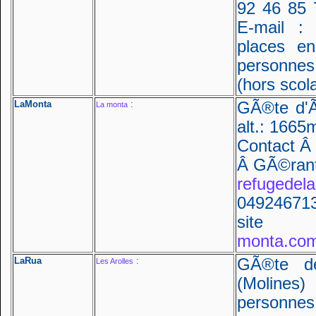
92 46 85 
E-mail : 
places e
personnes
(hors scol
LaMonta
:
GÃ®te d'Ã
La monta
alt.: 1665
Contact Â 
Â GÃ©rants
refugedel
049246713
sit
monta.co
LaRua
:
GÃ®te d
Les Arolles
(Molines)
personne