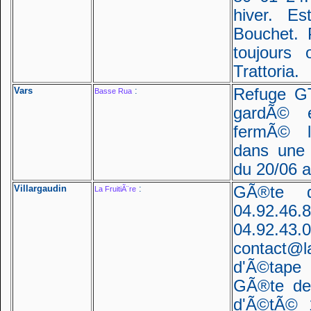
hiver. E
Bouchet. 
toujours 
Trattoria.
Vars
:
Refuge GT
Basse Rua
gardÃ© 
fermÃ© l
dans une 
du 20/06 a
Villargaudin
:
GÃ®te d
La FruitiÃ¨re
04.92.
04.92.43.
contact@l
d'Ã©tape
GÃ®te de
d'Ã©tÃ© 1