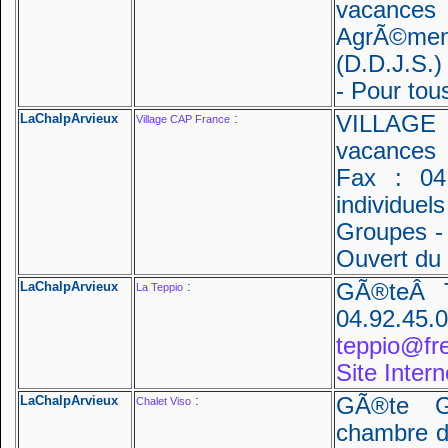
vacances 
AgrÃ©men
(D.D.J.S.)
- Pour tou
LaChalpArvieux
:
VILLAGE 
Village CAP France
vacances 
Fax : 04.
individue
Groupes -
Ouvert du 
LaChalpArvieux
:
GÃ®teÂ Te
La Teppio
04.92.45.
teppio@fre
Site Intern
LaChalpArvieux
:
GÃ®te G
Chalet Viso
chambre d'