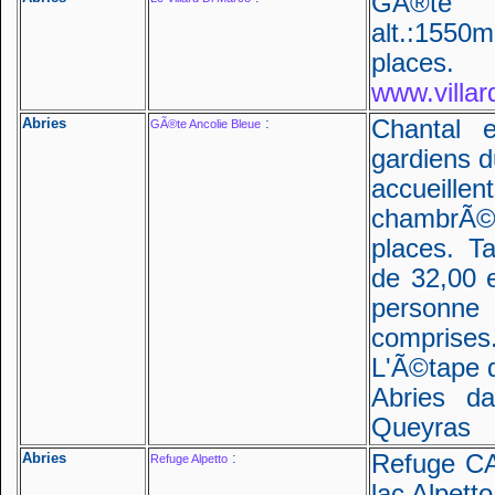
GÃ®te 
alt.:1550m
places
www.villa
Abries
:
Chantal 
GÃ®te Ancolie Bleue
gardiens d
accueillen
chambrÃ
places. T
de 32,00 
personne 
comprises
L'Ã©tape 
Abries d
Queyras
Abries
:
Refuge CA
Refuge Alpetto
lac Alpetto