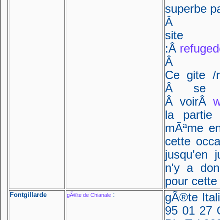
superbe 
Â
sit
:Â
refuged
Â
Ce gite 
Â se 
Â voirÂ
w
la partie
mÃªme ent
cette occ
jusqu'en 
n'y a don
pour cette
Fontgillarde
:
gÃ®te Ital
gÃ®te de Chianale
95 01 27 