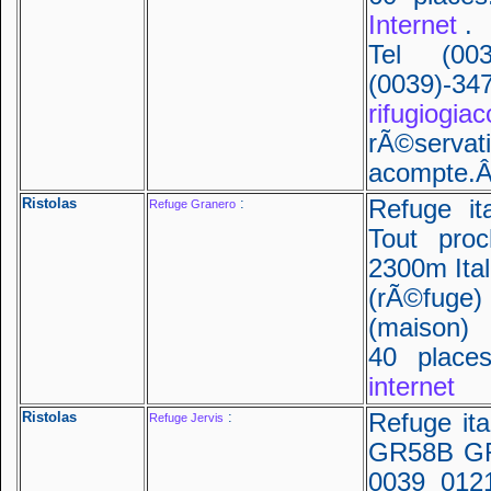
Internet
.
Tel (003
(0039)-
rifugiogiac
rÃ©serv
acompte.
Ristolas
:
Refuge i
Refuge Granero
Tout proc
2300m Ital
(rÃ©fug
(maison)
40 place
internet
Ristolas
:
Refuge ita
Refuge Jervis
GR58B GR5
0039 012