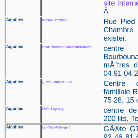
site Intern
Â
Aiguilles
:
Rue Pied d
Maison Bertrand
Chambre 4
exister.
Aiguilles
:
centre
Loisir Provence MÃ©diterranÃ©e.
Bourbounai
mÃ¨tres de
04 91 04 
Aiguilles
:
Centre 
Quen' Chan't le Guil
familiale R
75 28. 15
Aiguilles
:
centre d
LÃ©o Lagrange
200 lits. T
Aiguilles
:
GÃ®te GT
La P\'tite Auberge
92 46 81 