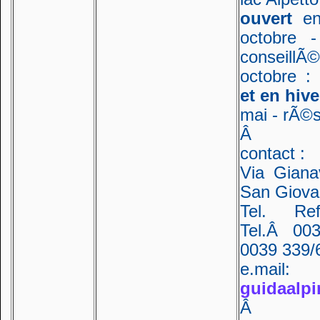
ouvert
e
octobre -
conseill
octobre : 
et en hive
mai - rÃ©s
Â
contact :
Via Giana
San Giovan
Tel. Re
Tel.Â 003
0039 339/
e.mail:
guidaalp
Â