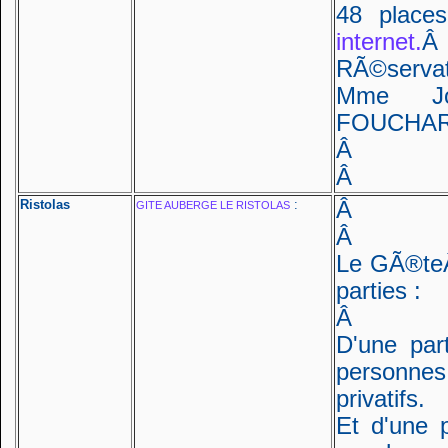
48 place
internet.
Â
RÃ©servat
Mme Jo
FOUCHA
Â
Â
Ristolas
:
Â
GITE AUBERGE LE RISTOLAS
Â
Le GÃ®te
parties :
Â
D'une pa
personnes 
privatifs.
Et d'une 