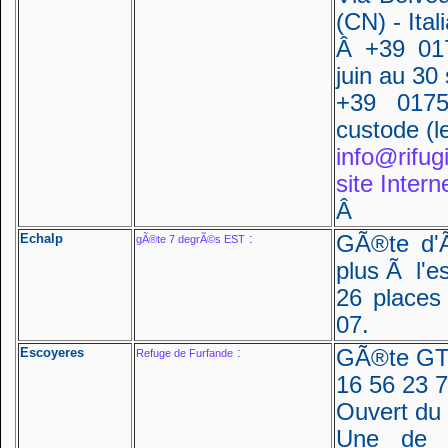
(CN) - Ital
Â +39 01
juin au 30
+39 0175
custode (l
info@rifugi
site Intern
Â
Echalp
:
GÃ®te d'Ã
gÃ®te 7 degrÃ©s EST
plus Ã l'e
26 places
07.
Escoyeres
:
GÃ®te GTA
Refuge de Furfande
16 56 23 7
Ouvert du 2
Une de s