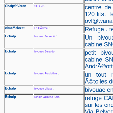
ChalpStVeran
:
centre de
St Ouen
120 lits. 
ovl@wanad
cimeMelezet
:
Refuge . t
La CÃ®me
Echalp
:
Un bivou
bivouac Andreotti
cabine SN
Echalp
:
petit biv
bivouac Berardo
cabine SN
AndrÃ©otti
Echalp
:
un tout 
bivouac Forciolline
Ã©toiles d
Echalp
:
bivouac en
bivouac Villata
Echalp
:
refuge CAI
refuge Quintino Sella
sur les cir
Via Belve