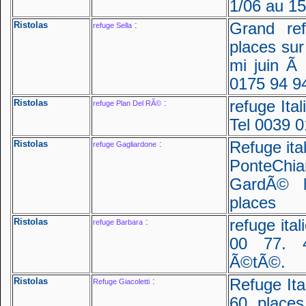
1/06 au 15
Ristolas
:
Grand re
refuge Sella
places sur
mi juin Ã
0175 94 9
Ristolas
:
refuge Ita
refuge Plan Del RÃ©
Tel 0039 
Ristolas
:
Refuge ita
refuge Gagliardone
PonteChia
GardÃ© 
places
Ristolas
:
refuge ita
refuge Barbara
00 77. 
Ã©tÃ©.
Ristolas
:
Refuge Ita
Refuge Giacoletti
60 place