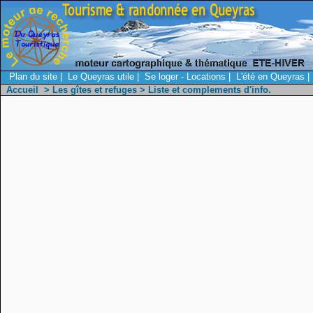
Plan du site
|
Le Queyras utile
|
Se loger - Locations
|
L'été en Queyras
|
Accueil
>
Les gîtes et refuges
> Liste et complements d'info.