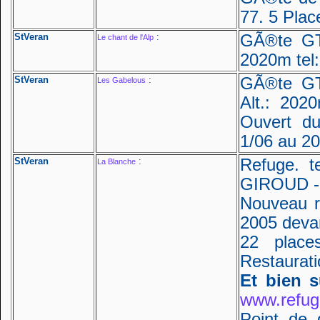
77. 5 Plac
StVeran
:
GÃ®te GT
Le chant de l'Alp
2020m tel:
StVeran
:
GÃ®te GT
Les Gabelous
Alt.: 202
Ouvert d
1/06 au 20
StVeran
:
Refuge. t
La Blanche
GIROUD - 
Nouveau r
2005 devan
22 place
Restaurati
Et bien s
www.refug
Point de