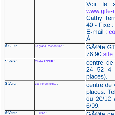
Voir le 
www.gite-ri
Cathy Ter
40 - Fixe 
E-mail :
co
Â
Soulier
:
GÃ®te GTA
Le grand Rochebrune
76 90
site
StVeran
:
centre de
Chalet FEEUF
24 52 4 
places).
StVeran
:
centre de
Les Perce neige.
places. Te
du 20/12 
6/09.
StVeran
:
GÃ®te de 
J Turina