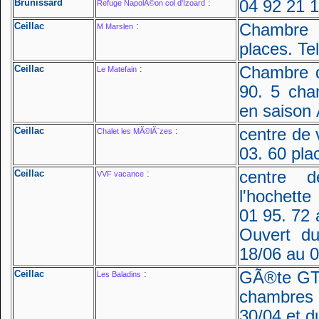
Brunissard
:
04 92 21 1
Refuge NapolÃ©on col d'Izoard
Ceillac
:
Chambre 
M Marslen
places. Te
Ceillac
:
Chambre d
Le Matefain
90. 5 cha
en saison
Ceillac
:
centre de 
Chalet les MÃ©lÃ¨zes
03. 60 pla
Ceillac
:
centre d
VVF vacance
l'hochette
01 95. 72 
Ouvert d
18/06 au 0
Ceillac
:
GÃ®te GTA
Les Baladins
chambres 7
30/04 et d