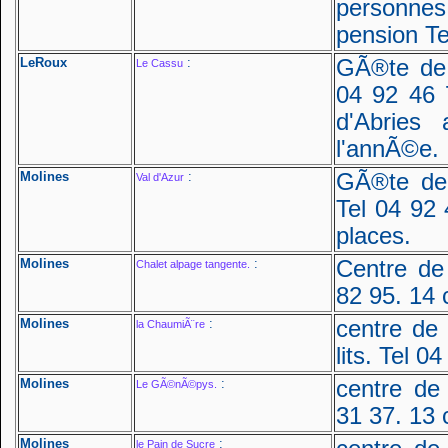
personnes
pension Te
LeRoux
:
GÃ®te de 
Le Cassu
04 92 46 
d'Abries
l'annÃ©e.
Molines
:
GÃ®te de 
Val d'Azur
Tel 04 92
places.
Molines
:
Centre de
Chalet alpage tangente.
82 95. 14 
Molines
:
centre de
la ChaumiÃ¨re
lits. Tel 0
Molines
:
centre de
Le GÃ©nÃ©pys.
31 37. 13 
Molines
:
le Pain de Sucre