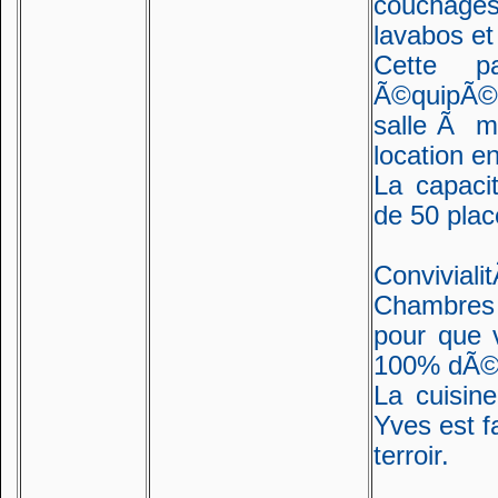
couchages
lavabos et
Cette p
Ã©quipÃ©e
salle Ã ma
location en
La capaci
de 50 plac
Conviviali
Chambres D
pour que 
100% dÃ©t
La cuisin
Yves est fa
terroir.