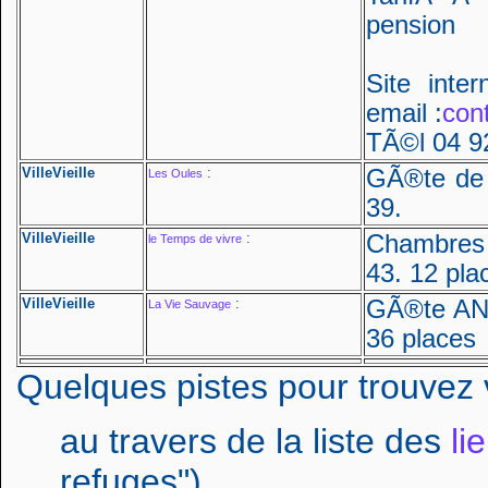
pension
Site inte
email :
con
TÃ©l 04 9
VilleVieille
:
GÃ®te de 
Les Oules
39.
VilleVieille
:
Chambres 
le Temps de vivre
43. 12 pla
VilleVieille
:
GÃ®te ANC
La Vie Sauvage
36 places
Quelques pistes pour trouvez v
au travers de la liste des
li
refuges"),