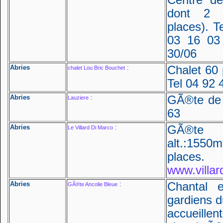
Centre d
dont 2 
places). T
03 16 03
30/06
Abries
:
Chalet 60 
chalet Lou Bric Bouchet
Tel 04 92 
Abries
:
GÃ®te de 
Lauziere
63
Abries
:
GÃ®te 
Le Villard Di Marco
alt.:1550m
places
www.villa
Abries
:
Chantal 
GÃ®te Ancolie Bleue
gardiens d
accueillen