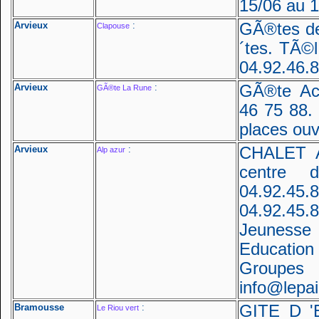
15/06 au 1
Arvieux
:
GÃ®tes de
Clapouse
´tes. TÃ©l
04.92.46.
Arvieux
:
GÃ®te Acc
GÃ®te La Rune
46 75 88. 
places ouv
Arvieux
:
CHALET 
Alp azur
centre 
04.92.
04.92.4
Jeunesse 
Education
Groupes 
info@lepa
Bramousse
:
GITE D 
Le Riou vert