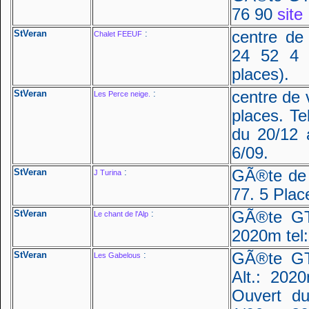
76 90
site
StVeran
:
centre de
Chalet FEEUF
24 52 4 
places).
StVeran
:
centre de
Les Perce neige.
places. Te
du 20/12 
6/09.
StVeran
:
GÃ®te de 
J Turina
77. 5 Plac
StVeran
:
GÃ®te GT
Le chant de l'Alp
2020m tel:
StVeran
:
GÃ®te GT
Les Gabelous
Alt.: 202
Ouvert d