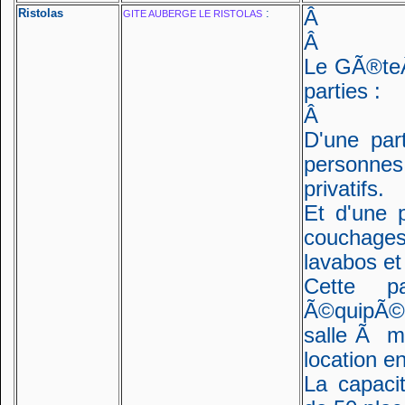
Ristolas
:
Â
GITE AUBERGE LE RISTOLAS
Â
Le GÃ®te
parties :
Â
D'une pa
personnes 
privatifs.
Et d'une 
couchages
lavabos et
Cette p
Ã©quipÃ©e
salle Ã ma
location en
La capaci