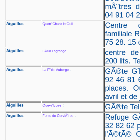
mÃ¨tres de
04 91 04 
Aiguilles
:
Centre 
Quen' Chan't le Guil
familiale R
75 28. 15
Aiguilles
:
centre d
LÃ©o Lagrange
200 lits. T
Aiguilles
:
GÃ®te GT
La P\'tite Auberge
92 46 81 
places. 
avril et d
Aiguilles
:
GÃ®te Tel 
Queyr'Ivoire
Aiguilles
:
Refuge G
Fonts de CerviÃ¨res
32 82 62 p
l'Ã©tÃ© O