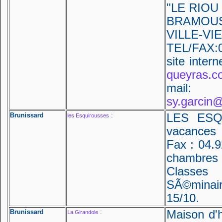
"LE RIOU
BRAMOUS
VILLE-VIE
TEL/FAX:0
site intern
queyras.c
ma
sy.garcin
Brunissard
:
LES ESQ
les Esquirousses
vacances 
Fax : 04.9
chambres
Classes
SÃ©minai
15/10.
Brunissard
:
Maison d'h
La Girandole