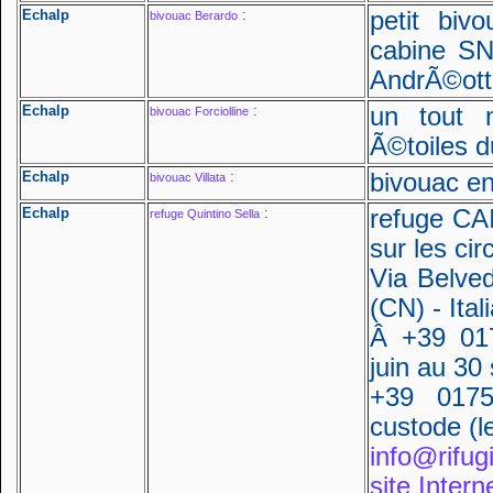
Echalp
:
petit biv
bivouac Berardo
cabine SN
AndrÃ©otti
Echalp
:
un tout 
bivouac Forciolline
Ã©toiles d
Echalp
:
bivouac en
bivouac Villata
Echalp
:
refuge CAI
refuge Quintino Sella
sur les cir
Via Belve
(CN) - Ital
Â +39 01
juin au 30
+39 0175
custode (l
info@rifugi
site Intern