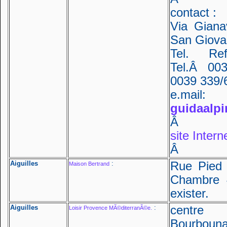
contact :
Via Giana
San Giovan
Tel. Re
Tel.Â 003
0039 339/
e.mail:
guidaalp
Â
site Intern
Â
Aiguilles
:
Rue Pied d
Maison Bertrand
Chambre 4
exister.
Aiguilles
:
centre
Loisir Provence MÃ©diterranÃ©e.
Bourbounai