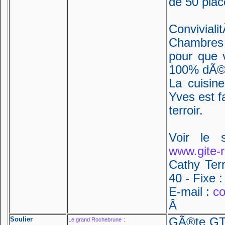
de 50 plac
Conviviali
Chambres D
pour que 
100% dÃ©t
La cuisin
Yves est fa
terroir.
Voir le 
www.gite-ri
Cathy Ter
40 - Fixe 
E-mail :
co
Â
Soulier
:
GÃ®te GTA
Le grand Rochebrune