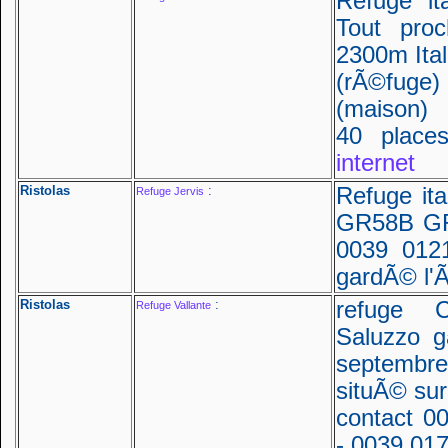
Refuge i
Tout proc
2300m Ital
(rÃ©fug
(maison)
40 place
internet
Ristolas
:
Refuge ita
Refuge Jervis
GR58B GR5
0039 012
gardÃ© l'
Ristolas
:
refuge C
Refuge Vallante
Saluzzo g
septembre
situÃ© sur
contact 0
- 0039 017