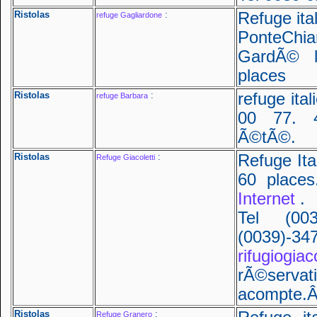
Ristolas
:
Refuge ita
refuge Gagliardone
PonteChia
GardÃ© 
places
Ristolas
:
refuge ita
refuge Barbara
00 77. 
Ã©tÃ©.
Ristolas
:
Refuge Ita
Refuge Giacoletti
60 place
Internet
.
Tel (003
(0039)-
rifugiogiac
rÃ©serv
acompte.
Ristolas
:
Refuge Granero