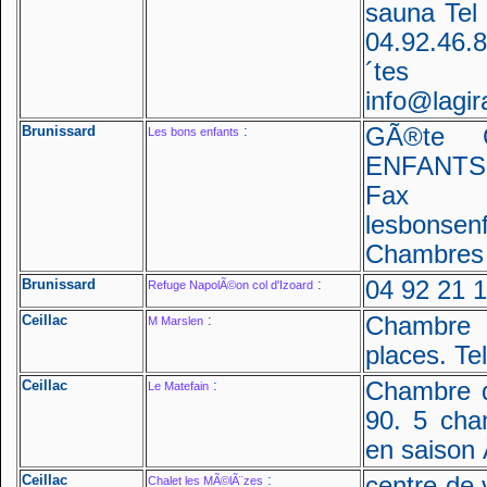
sauna Tel
04.92.46
´tes
info@lagir
Brunissard
:
GÃ®te
Les bons enfants
ENFANTS 
Fax :
lesbonsen
Chambres 
Brunissard
:
04 92 21 1
Refuge NapolÃ©on col d'Izoard
Ceillac
:
Chambre 
M Marslen
places. Te
Ceillac
:
Chambre d
Le Matefain
90. 5 cha
en saison
Ceillac
:
centre de 
Chalet les MÃ©lÃ¨zes