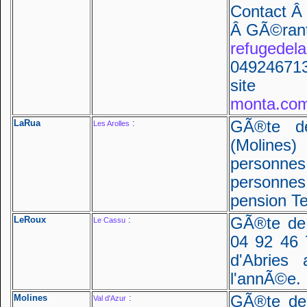
Contact Â 
Â GÃ©rants
refugedel
049246713
sit
monta.co
LaRua
:
GÃ®te d
Les Arolles
(Molines)
personne
personnes
pension Te
LeRoux
:
GÃ®te de 
Le Cassu
04 92 46 
d'Abries
l'annÃ©e.
Molines
:
GÃ®te de 
Val d'Azur