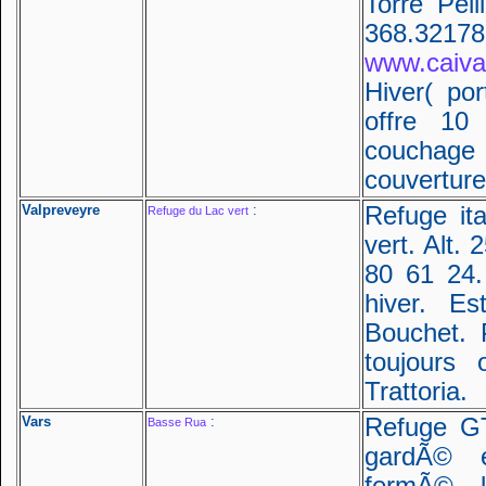
Torre Pel
368.32
www.caivalp
Hiver( po
offre 1
couchage
couverture
Valpreveyre
:
Refuge it
Refuge du Lac vert
vert. Alt.
80 61 24
hiver. E
Bouchet. 
toujours 
Trattoria.
Vars
:
Refuge GT
Basse Rua
gardÃ© 