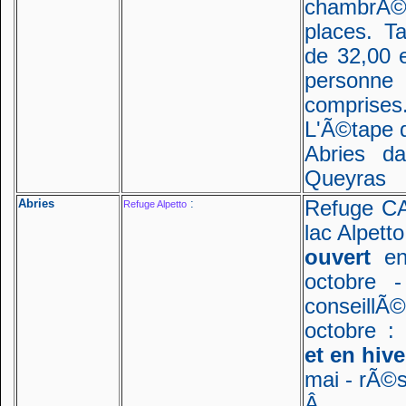
chambrÃ
places. T
de 32,00 
personne 
comprises
L'Ã©tape 
Abries d
Queyras
Abries
:
Refuge CA
Refuge Alpetto
lac Alpetto
ouvert
e
octobre -
conseill
octobre : 
et en hive
mai - rÃ©s
Â