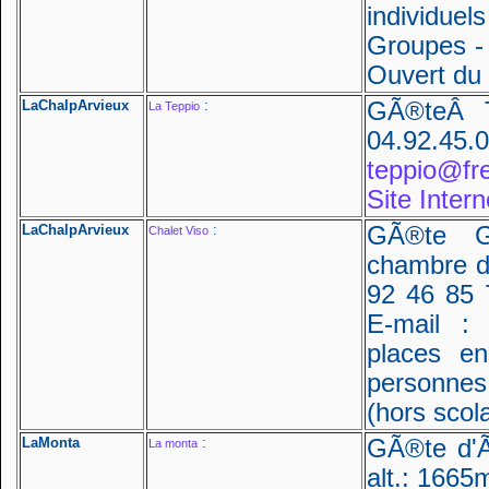
individue
Groupes -
Ouvert du 
LaChalpArvieux
:
GÃ®teÂ Te
La Teppio
04.92.45.
teppio@fre
Site Intern
LaChalpArvieux
:
GÃ®te G
Chalet Viso
chambre d'
92 46 85 
E-mail : 
places e
personnes
(hors scol
LaMonta
:
GÃ®te d'Ã
La monta
alt.: 1665