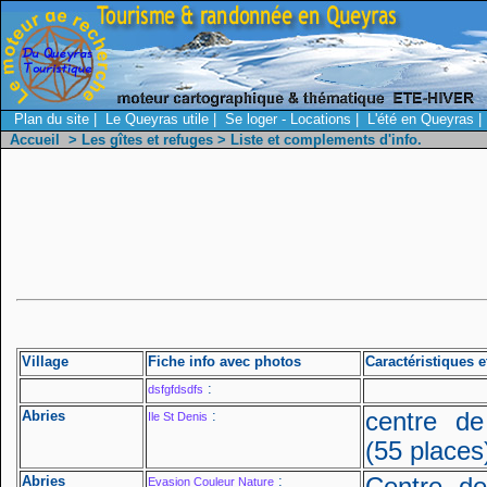
Plan du site
|
Le Queyras utile
|
Se loger - Locations
|
L'été en Queyras
|
Accueil
>
Les gîtes et refuges
> Liste et complements d'info.
Village
Fiche info avec photos
Caractéristiques e
:
dsfgfdsdfs
Abries
:
centre d
Ile St Denis
(55 places
Abries
:
Evasion Couleur Nature