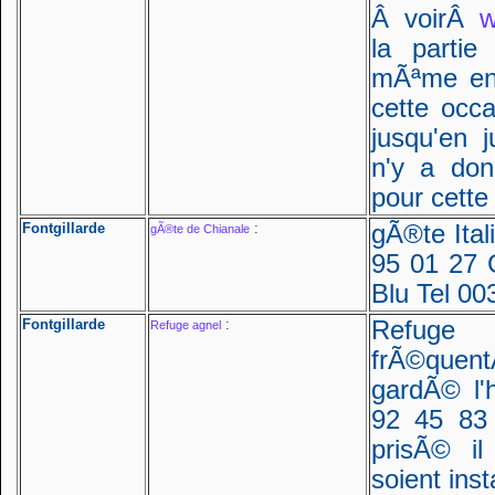
Â voirÂ
w
la partie
mÃªme ent
cette occ
jusqu'en 
n'y a don
pour cette
Fontgillarde
:
gÃ®te Ital
gÃ®te de Chianale
95 01 27 
Blu Tel 00
Fontgillarde
:
Refuge
Refuge agnel
frÃ©quen
gardÃ© l'h
92 45 83 
prisÃ© il
soient ins