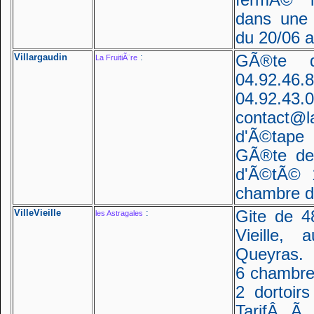
fermÃ© l
dans une 
du 20/06 a
Villargaudin
:
GÃ®te d
La FruitiÃ¨re
04.92.
04.92.43.
contact@l
d'Ã©tape
GÃ®te de
d'Ã©tÃ© 1
chambre d
VilleVieille
:
Gite de 4
les Astragales
Vieille
Queyras.
6 chambre
2 dortoir
TarifÂ Ã