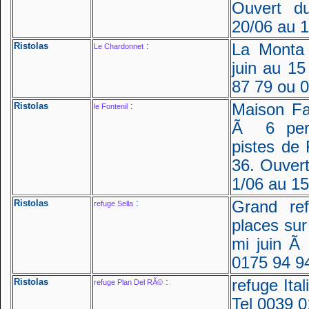
Ouvert d
20/06 au 1
Ristolas
:
La Monta 
Le Chardonnet
juin au 15
87 79 ou 0
Ristolas
:
Maison Fa
le Fontenil
Ã 6 pers
pistes de 
36. Ouvert
1/06 au 15
Ristolas
:
Grand re
refuge Sella
places sur
mi juin Ã
0175 94 9
Ristolas
:
refuge Ita
refuge Plan Del RÃ©
Tel 0039 