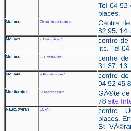
Tel 04 92
places.
Molines
:
Centre de
Chalet alpage tangente.
82 95. 14 
Molines
:
centre de
la ChaumiÃ¨re
lits. Tel 0
Molines
:
centre de
Le GÃ©nÃ©pys.
31 37. 13 
Molines
:
centre de
le Pain de Sucre
04 92 45 
Montbardon
:
GÃ®te de 
Le cadran solaire
78
site Int
RauxStVeran
:
centre 
UCPA
places. En
St VÃ©ra