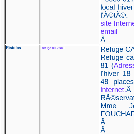
local hive
l'Ã©tÃ©.
site Intern
email
Â
Ristolas
:
Refuge CA
Refuge du Viso
Refuge caf
81 (
Adres
l'hiver 1
48 place
internet.
Â
RÃ©servat
Mme Jo
FOUCHA
Â
Â