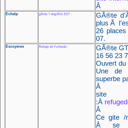
Â
Echalp
:
GÃ®te d'Ã
gÃ®te 7 degrÃ©s EST
plus Ã l'e
26 places
07.
Escoyeres
:
GÃ®te GTA
Refuge de Furfande
16 56 23 7
Ouvert du 2
Une de s
superbe 
Â
sit
:Â
refuged
Â
Ce gite 
Â se 