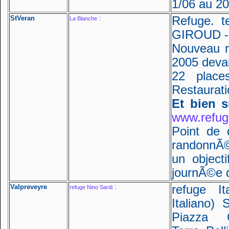
1/06 au 20
StVeran
:
Refuge. t
La Blanche
GIROUD - 
Nouveau r
2005 devan
22 place
Restaurati
Et bien s
www.refug
Point de
randonnÃ
un objec
journÃ©e 
Valpreveyre
:
refuge It
refuge Nino Sardi
Italiano) 
Piazza G