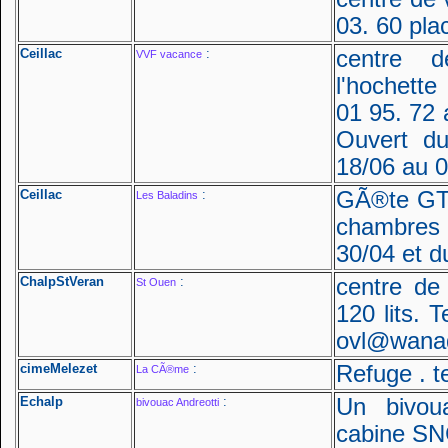
03. 60 pla
Ceillac
:
centre d
VVF vacance
l'hochette
01 95. 72 
Ouvert d
18/06 au 0
Ceillac
:
GÃ®te GTA
Les Baladins
chambres 7
30/04 et d
ChalpStVeran
:
centre de
St Ouen
120 lits. 
ovl@wanad
cimeMelezet
:
Refuge . t
La CÃ®me
Echalp
:
Un bivou
bivouac Andreotti
cabine SN