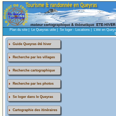
Plan du site
|
Le Queyras utile
|
Se loger - Locations
|
L'été en Queyr
Guide Queyras été hiver
Recherche par les villages
Recherche cartographique
Recherche par les photos
Se loger dans le Queyras
Cartographie des itinéraires