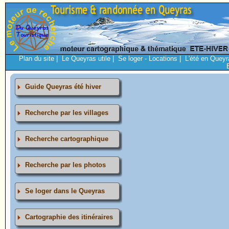
Plan du site
|
Le Queyras utile
|
Se loger - Locations
|
L'été en Queyr
Guide Queyras été hiver
Recherche par les villages
Recherche cartographique
Recherche par les photos
Se loger dans le Queyras
Cartographie des itinéraires