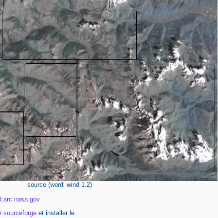
source (wordl wind 1.2)
d.arc.nasa.gov
ir sourceforge
et installer le.