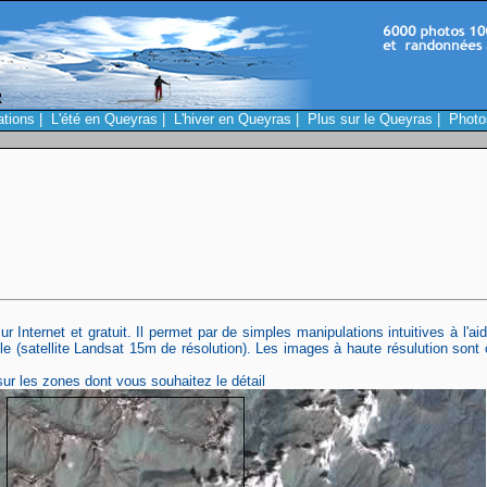
ations
|
L'été en Queyras
|
L'hiver en Queyras
|
Plus sur le Queyras
|
Photo
r Internet et gratuit. Il permet par de simples manipulations intuitives à l'ai
uable (satellite Landsat 15m de résolution). Les images à haute résulution son
ur les zones dont vous souhaitez le détail