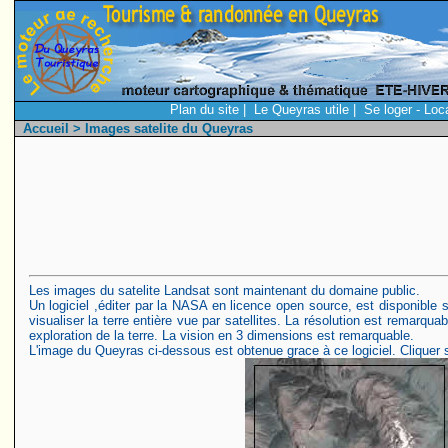
Plan du site
|
Le Queyras utile
|
Se loger - Loc
Accueil
> Images satelite du Queyras
Les images du satelite Landsat sont maintenant du domaine public.
Un logiciel ,éditer par la NASA en licence open source, est disponible su
visualiser la terre entière vue par satellites. La résolution est remarq
exploration de la terre. La vision en 3 dimensions est remarquable.
L'image du Queyras ci-dessous est obtenue grace à ce logiciel. Cliquer s