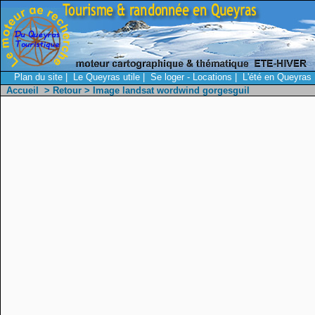
Plan du site
|
Le Queyras utile
|
Se loger - Locations
|
L'été en Queyras
Accueil
>
Retour
> Image landsat wordwind gorgesguil