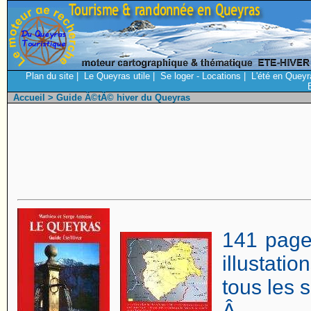
Plan du site
|
Le Queyras utile
|
Se loger - Locations
|
L'été en Queyr
Accueil
> Guide Ã©tÃ© hiver du Queyras
141 page
illustati
tous les s
Â