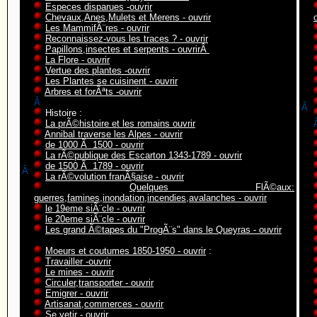
Especes disparues -ouvrir
Chevaux,Anes,Mulets et Merens - ouvrir
Les MammifÃ¨res - ouvrir
Reconnaissez-vous les traces ? - ouvrir
Papillons,insectes et serpents - ouvrirÂ
La Flore - ouvrir
Vertue des plantes -ouvrir
Les Plantes se cuisinent - ouvrir
Arbres et forÃªts -ouvrir
Â
Â
Histoire :
La prÃ©histoire et les romains ouvrir
Annibal traverse les Alpes - ouvrir
de 1000 Ã 1500 - ouvrir
La rÃ©publique des Escarton 1343-1789 - ouvrir
de 1500 Ã 1789 - ouvrir
Â
La rÃ©volution franÃ§aise - ouvrir
Quelques FlÃ©aux:
guerres,famines,inondation,incendies,avalanches - ouvrir
le 19eme siÃ¨cle - ouvrir
le 20eme siÃ¨cle - ouvrir
Les grand Ã©tapes du "ProgÃ¨s" dans le Queyras - ouvrir
Moeurs et coutumes 1850-1950 - ouvrir
:
Travailler -ouvrir
Le mines - ouvrir
Circuler,transporter - ouvrir
Emigrer - ouvrir
Artisanat,commerces - ouvrir
Se vetir - ouvrir