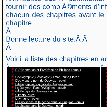
fournir des complÃ©ments d'in
chacun des chapitres avant l
chapitre.
Â
Bonne lecture du site.Â Â
Â
Voici la liste des chapitres en a
Â
Â
PrÃ©sentation et PrÃ©face de Philippe Lamour
Â
GÃ©ographie,GÃ©ologie,Climat,Faune,Flore :
D'ou vient le nom de Queyras - ouvrir
GÃ©ographie originale du Queyras -ouvrir
Le Queyras, Parc RÃ©gional - ouvrir
GÃ©ologie du Queyras - ouvrir
Climats -ouvrir
L'avifaune - ouvrir
Les poissons et la peche dans le Queyras - ouvrir
La chasse dans le Queyras - ouvrir