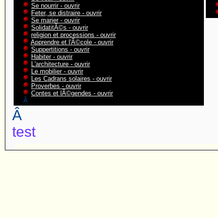
Se nourrir - ouvrir
Feter, se distraire - ouvrir
Se marier - ouvrir
SolidatitÃ©s - ouvrir
religion et processions - ouvrir
Apprendre et l'Ã©cole - ouvrir
Suppertitions - ouvrir
Habiter - ouvrir
L'architecture - ouvrir
Le mobilier - ouvrir
Les Cadrans solaires - ouvrir
Proverbes - ouvrir
Contes et lÃ©gendes - ouvrir
Â
Â
test