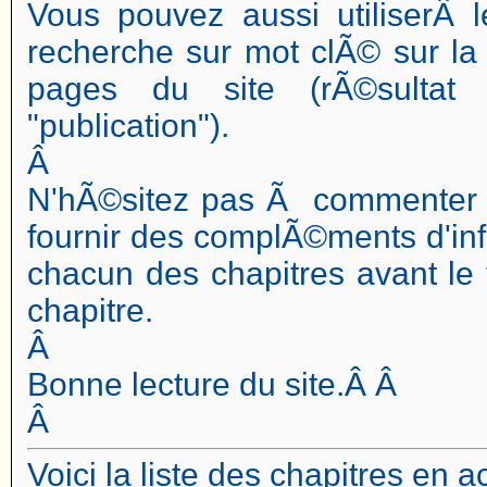
Vous pouvez aussi utiliserÂ l
recherche sur mot clÃ© sur la
pages du site (rÃ©sultat
"publication").
Â
N'hÃ©sitez pas Ã commenter 
fournir des complÃ©ments d'in
chacun des chapitres avant l
chapitre.
Â
Bonne lecture du site.Â Â
Â
Voici la liste des chapitres en a