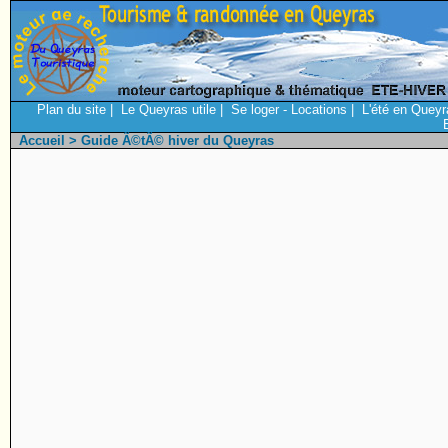
Plan du site
|
Le Queyras utile
|
Se loger - Locations
|
L'été en Queyr
Accueil
> Guide Ã©tÃ© hiver du Queyras