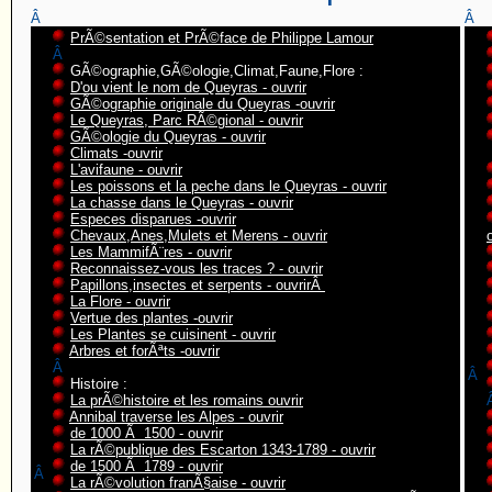
Â
Â
PrÃ©sentation et PrÃ©face de Philippe Lamour
Â
GÃ©ographie,GÃ©ologie,Climat,Faune,Flore :
D'ou vient le nom de Queyras - ouvrir
GÃ©ographie originale du Queyras -ouvrir
Le Queyras, Parc RÃ©gional - ouvrir
GÃ©ologie du Queyras - ouvrir
Climats -ouvrir
L'avifaune - ouvrir
Les poissons et la peche dans le Queyras - ouvrir
La chasse dans le Queyras - ouvrir
Especes disparues -ouvrir
Chevaux,Anes,Mulets et Merens - ouvrir
Les MammifÃ¨res - ouvrir
Reconnaissez-vous les traces ? - ouvrir
Papillons,insectes et serpents - ouvrirÂ
La Flore - ouvrir
Vertue des plantes -ouvrir
Les Plantes se cuisinent - ouvrir
Arbres et forÃªts -ouvrir
Â
Â
Histoire :
La prÃ©histoire et les romains ouvrir
Annibal traverse les Alpes - ouvrir
de 1000 Ã 1500 - ouvrir
La rÃ©publique des Escarton 1343-1789 - ouvrir
de 1500 Ã 1789 - ouvrir
Â
La rÃ©volution franÃ§aise - ouvrir