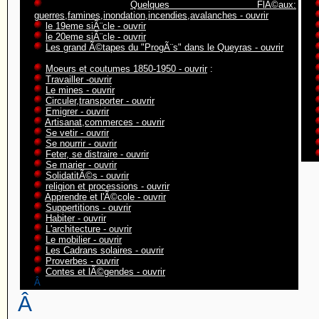
Quelques FlÃ©aux:
guerres,famines,inondation,incendies,avalanches - ouvrir
le 19eme siÃ¨cle - ouvrir
le 20eme siÃ¨cle - ouvrir
Les grand Ã©tapes du "ProgÃ¨s" dans le Queyras - ouvrir
Moeurs et coutumes 1850-1950 - ouvrir
:
Travailler -ouvrir
Le mines - ouvrir
Circuler,transporter - ouvrir
Emigrer - ouvrir
Artisanat,commerces - ouvrir
Se vetir - ouvrir
Se nourrir - ouvrir
Feter, se distraire - ouvrir
Se marier - ouvrir
SolidatitÃ©s - ouvrir
religion et processions - ouvrir
Apprendre et l'Ã©cole - ouvrir
Suppertitions - ouvrir
Habiter - ouvrir
L'architecture - ouvrir
Le mobilier - ouvrir
Les Cadrans solaires - ouvrir
Proverbes - ouvrir
Contes et lÃ©gendes - ouvrir
Â
Â