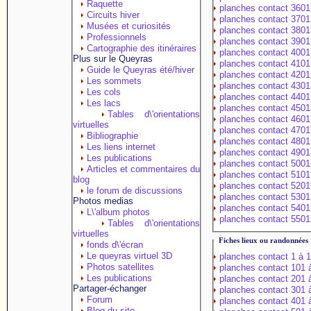
Raquette
planches contact 3601
Circuits hiver
planches contact 3701
Musées et curiosités
planches contact 3801
Professionnels
planches contact 3901
Cartographie des itinéraires
planches contact 4001
Plus sur le Queyras
planches contact 4101
Guide le Queyras été/hiver
planches contact 4201
Les sommets
planches contact 4301
Les cols
planches contact 4401
Les lacs
planches contact 4501
Tables d\'orientations
planches contact 4601
virtuelles
planches contact 4701
Bibliographie
planches contact 4801
Les liens internet
planches contact 4901
Les publications
planches contact 5001
Articles et commentaires du
planches contact 5101
blog
planches contact 5201
le forum de discussions
planches contact 5301
Photos medias
planches contact 5401
L\'album photos
planches contact 5501
Tables d\'orientations
virtuelles
Fiches lieux ou randonnées
fonds d\'écran
Le queyras virtuel 3D
planches contact 1 à 
Photos satellites
planches contact 101 
Les publications
planches contact 201 
Partager-échanger
planches contact 301 
Forum
planches contact 401 
Blog du site