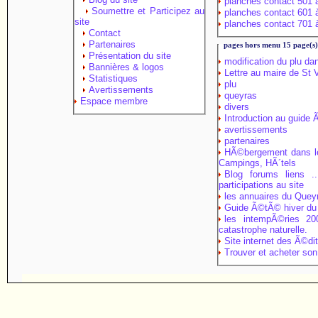
planches contact 501 
Soumettre et Participez au
planches contact 601 
site
planches contact 701 
Contact
Partenaires
pages hors menu 15 page(s
Présentation du site
modification du plu da
Bannières & logos
Lettre au maire de St
Statistiques
plu
Avertissements
queyras
Espace membre
divers
Introduction au guide
avertissements
partenaires
HÃ©bergement dans le
Campings, HÃ´tels
Blog forums liens ..
participations au site
les annuaires du Quey
Guide Ã©tÃ© hiver du
les intempÃ©ries 2
catastrophe naturelle.
Site internet des Ã©dit
Trouver et acheter son 