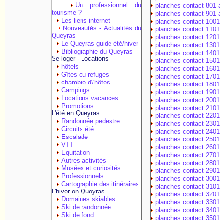
Un professionnel du
planches contact 801 
tourisme ?
planches contact 901 
Les liens internet
planches contact 1001
Nouveautés - Actualités du
planches contact 1101
Queyras
planches contact 1201
Le Queyras guide été/hiver
planches contact 1301
Bibliographie du Queyras
planches contact 1401
Se loger - Locations
planches contact 1501
hôtels
planches contact 1601
Gîtes ou refuges
planches contact 1701
chambre d\'hôtes
planches contact 1801
Campings
planches contact 1901
Locations vacances
planches contact 2001
Promotions
planches contact 2101
L'été en Queyras
planches contact 2201
Randonnée pedestre
planches contact 2301
Circuits été
planches contact 2401
Escalade
planches contact 2501
VTT
planches contact 2601
Equitation
planches contact 2701
Autres activités
planches contact 2801
Musées et curiosités
planches contact 2901
Professionnels
planches contact 3001
Cartographie des itinéraires
planches contact 3101
L'hiver en Queyras
planches contact 3201
Domaines skiables
planches contact 3301
Ski de randonnée
planches contact 3401
Ski de fond
planches contact 3501