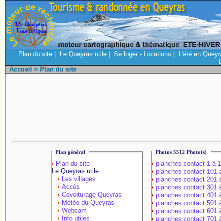
Plan du site
|
Le Queyras utile
|
Se loger - Locations
|
L'été en Queyr
Accueil
> Plan du site
Plan général
Photos 5512 Photo(s)
Plan du site
planches contact 1 à 
Le Queyras utile
planches contact 101 
Les villages
planches contact 201 
Accès
planches contact 301 
Covoiturage Queyras
planches contact 401 
Météo du Queyras
planches contact 501 
Webcam
planches contact 601 
Info utiles
planches contact 701 