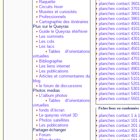
Raquette
planches contact 3601
Circuits hiver
planches contact 3701
Musées et curiosités
planches contact 3801
Professionnels
planches contact 3901
Cartographie des itinéraires
planches contact 4001
Plus sur le Queyras
planches contact 4101
Guide le Queyras été/hiver
planches contact 4201
Les sommets
planches contact 4301
Les cols
planches contact 4401
Les lacs
planches contact 4501
Tables d\'orientations
planches contact 4601
virtuelles
planches contact 4701
Bibliographie
planches contact 4801
Les liens internet
planches contact 4901
Les publications
planches contact 5001
Articles et commentaires du
planches contact 5101
blog
planches contact 5201
le forum de discussions
planches contact 5301
Photos medias
planches contact 5401
L\'album photos
planches contact 5501
Tables d\'orientations
virtuelles
Fiches lieux ou randonnées
fonds d\'écran
Le queyras virtuel 3D
planches contact 1 à 
Photos satellites
planches contact 101 
Les publications
planches contact 201 
Partager-échanger
planches contact 301 
Forum
planches contact 401 
Blog du site