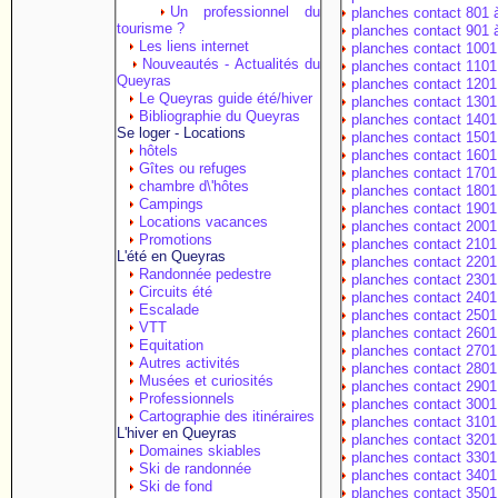
Un professionnel du
planches contact 801 
tourisme ?
planches contact 901 
Les liens internet
planches contact 1001
Nouveautés - Actualités du
planches contact 1101
Queyras
planches contact 1201
Le Queyras guide été/hiver
planches contact 1301
Bibliographie du Queyras
planches contact 1401
Se loger - Locations
planches contact 1501
hôtels
planches contact 1601
Gîtes ou refuges
planches contact 1701
chambre d\'hôtes
planches contact 1801
Campings
planches contact 1901
Locations vacances
planches contact 2001
Promotions
planches contact 2101
L'été en Queyras
planches contact 2201
Randonnée pedestre
planches contact 2301
Circuits été
planches contact 2401
Escalade
planches contact 2501
VTT
planches contact 2601
Equitation
planches contact 2701
Autres activités
planches contact 2801
Musées et curiosités
planches contact 2901
Professionnels
planches contact 3001
Cartographie des itinéraires
planches contact 3101
L'hiver en Queyras
planches contact 3201
Domaines skiables
planches contact 3301
Ski de randonnée
planches contact 3401
Ski de fond
planches contact 3501