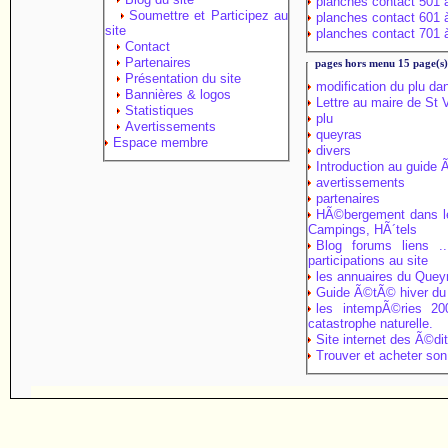
planches contact 501 
Soumettre et Participez au
planches contact 601 
site
planches contact 701 
Contact
Partenaires
pages hors menu 15 page(s
Présentation du site
modification du plu da
Bannières & logos
Lettre au maire de St
Statistiques
plu
Avertissements
queyras
Espace membre
divers
Introduction au guide
avertissements
partenaires
HÃ©bergement dans le
Campings, HÃ´tels
Blog forums liens ..
participations au site
les annuaires du Quey
Guide Ã©tÃ© hiver du
les intempÃ©ries 2
catastrophe naturelle.
Site internet des Ã©dit
Trouver et acheter son 