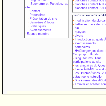
planches contact 501 
Soumettre et Participez au
planches contact 601 
site
planches contact 701 
Contact
Partenaires
pages hors menu 15 page(s
Présentation du site
modification du plu da
Bannières & logos
Lettre au maire de St
Statistiques
plu
Avertissements
queyras
Espace membre
divers
Introduction au guide
avertissements
partenaires
HÃ©bergement dans le
Campings, HÃ´tels
Blog forums liens ..
participations au site
les annuaires du Quey
Guide Ã©tÃ© hiver du
les intempÃ©ries 2
catastrophe naturelle.
Site internet des Ã©dit
Trouver et acheter son 