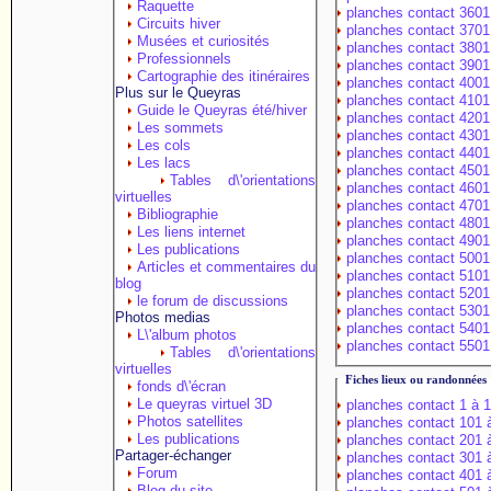
Raquette
planches contact 3601
Circuits hiver
planches contact 3701
Musées et curiosités
planches contact 3801
Professionnels
planches contact 3901
Cartographie des itinéraires
planches contact 4001
Plus sur le Queyras
planches contact 4101
Guide le Queyras été/hiver
planches contact 4201
Les sommets
planches contact 4301
Les cols
planches contact 4401
Les lacs
planches contact 4501
Tables d\'orientations
planches contact 4601
virtuelles
planches contact 4701
Bibliographie
planches contact 4801
Les liens internet
planches contact 4901
Les publications
planches contact 5001
Articles et commentaires du
planches contact 5101
blog
planches contact 5201
le forum de discussions
planches contact 5301
Photos medias
planches contact 5401
L\'album photos
planches contact 5501
Tables d\'orientations
virtuelles
Fiches lieux ou randonnées
fonds d\'écran
Le queyras virtuel 3D
planches contact 1 à 
Photos satellites
planches contact 101 
Les publications
planches contact 201 
Partager-échanger
planches contact 301 
Forum
planches contact 401 
Blog du site