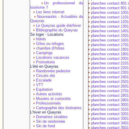
Un professionnel du
planches contact 801 
tourisme ?
planches contact 901 
Les liens internet
planches contact 1001
Nouveautés - Actualités du
planches contact 1101
Queyras
planches contact 1201
Le Queyras guide été/hiver
planches contact 1301
Bibliographie du Queyras
planches contact 1401
Se loger - Locations
planches contact 1501
hôtels
planches contact 1601
Gîtes ou refuges
planches contact 1701
chambre d\'hôtes
planches contact 1801
Campings
planches contact 1901
Locations vacances
planches contact 2001
Promotions
planches contact 2101
L'été en Queyras
planches contact 2201
Randonnée pedestre
planches contact 2301
Circuits été
planches contact 2401
Escalade
planches contact 2501
VTT
planches contact 2601
Equitation
planches contact 2701
Autres activités
planches contact 2801
Musées et curiosités
planches contact 2901
Professionnels
planches contact 3001
Cartographie des itinéraires
planches contact 3101
L'hiver en Queyras
planches contact 3201
Domaines skiables
planches contact 3301
Ski de randonnée
planches contact 3401
Ski de fond
planches contact 3501