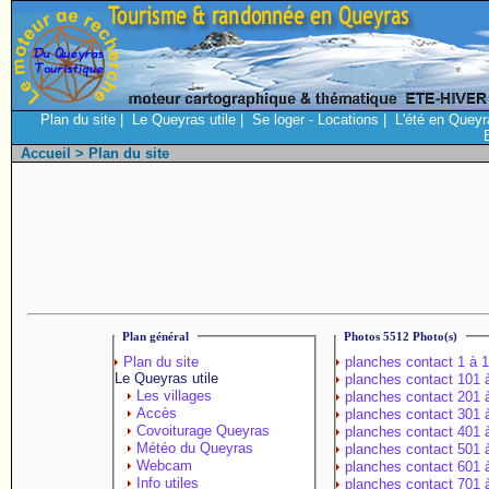
Plan du site
|
Le Queyras utile
|
Se loger - Locations
|
L'été en Queyr
Accueil
> Plan du site
Plan général
Photos 5512 Photo(s)
Plan du site
planches contact 1 à 
Le Queyras utile
planches contact 101 
Les villages
planches contact 201 
Accès
planches contact 301 
Covoiturage Queyras
planches contact 401 
Météo du Queyras
planches contact 501 
Webcam
planches contact 601 
Info utiles
planches contact 701 