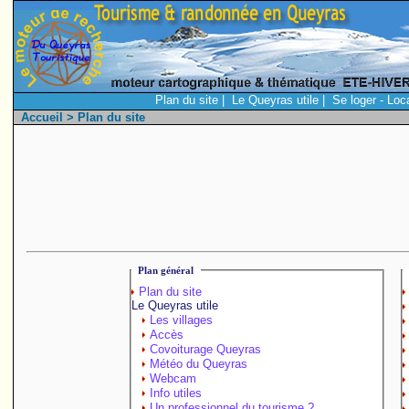
Plan du site
|
Le Queyras utile
|
Se loger - Loc
Accueil
> Plan du site
Plan général
Plan du site
Le Queyras utile
Les villages
Accès
Covoiturage Queyras
Météo du Queyras
Webcam
Info utiles
Un professionnel du tourisme ?