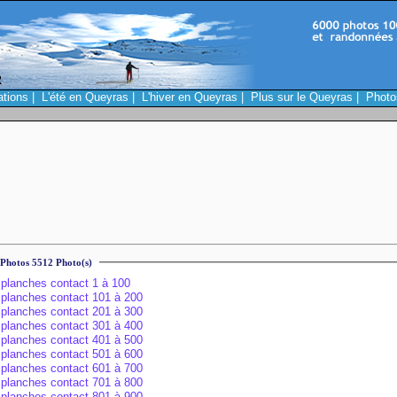
ations
|
L'été en Queyras
|
L'hiver en Queyras
|
Plus sur le Queyras
|
Photo
Photos 5512 Photo(s)
planches contact 1 à 100
planches contact 101 à 200
planches contact 201 à 300
planches contact 301 à 400
planches contact 401 à 500
planches contact 501 à 600
planches contact 601 à 700
planches contact 701 à 800
planches contact 801 à 900