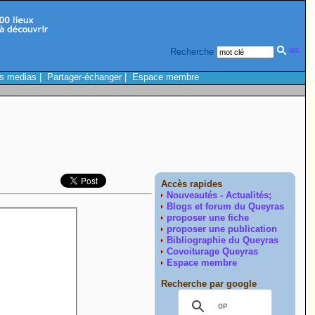
Recherche
s medias
|
Partager-échanger
|
Espace membre
Accès rapides
Nouveautés - Actualités;
Blogs et forum du Queyras
proposer une fiche
proposer une publication
Bibliographie du Queyras
Covoiturage Queyras
Espace membre
Recherche par google