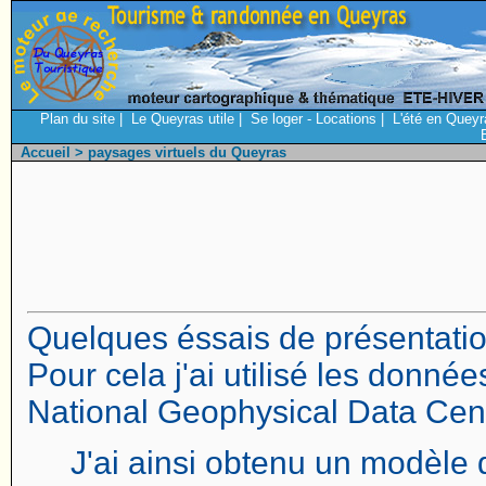
Plan du site
|
Le Queyras utile
|
Se loger - Locations
|
L'été en Queyr
Accueil
> paysages virtuels du Queyras
Quelques éssais de présentatio
Pour cela j'ai utilisé les donné
National Geophysical Data Cent
J'ai ainsi obtenu un modèle 