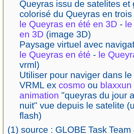
Queyras issu de satelites e
colorisé du Queyras en trois
le Queyras en été en 3D
-
le
en 3D
(image 3D)
Paysage virtuel avec naviga
le Queyras en été
-
le Queyr
vrml)
Utiliser pour naviger dans l
VRML ex
cosmo
ou
blaxxun
animation
"queyras du jour a
nuit" vue depuis le satelite (u
flash)
(1) source : GLOBE Task Team 