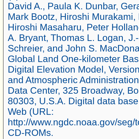
David A., Paula K. Dunbar, Ger
Mark Bootz, Hiroshi Murakami,
Hiroshi Masaharu, Peter Holla
A. Bryant, Thomas L. Logan, J.-
Schreier, and John S. MacDonal
Global Land One-kilometer Ba
Digital Elevation Model, Versio
and Atmospheric Administration
Data Center, 325 Broadway, Bo
80303, U.S.A. Digital data bas
Web (URL:
http://www.ngdc.noaa.gov/seg/t
CD-ROMs.