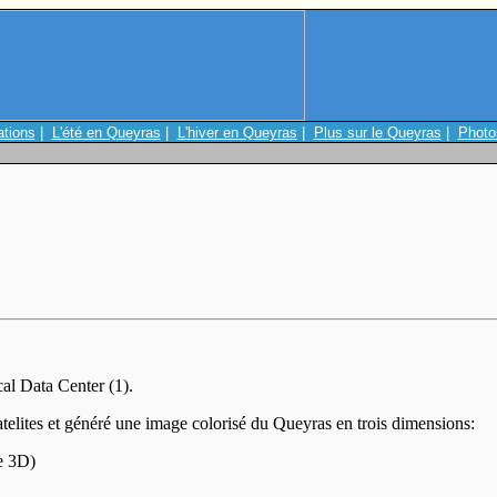
ations
|
L'été en Queyras
|
L'hiver en Queyras
|
Plus sur le Queyras
|
Photo
cal Data Center (1).
atelites et généré une image colorisé du Queyras en trois dimensions:
e 3D)