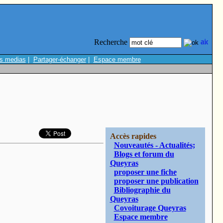
Recherche
s medias
|
Partager-échanger
|
Espace membre
Accès rapides
Nouveautés - Actualités;
Blogs et forum du
Queyras
proposer une fiche
proposer une publication
Bibliographie du
Queyras
Covoiturage Queyras
Espace membre