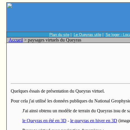
Plan du site
|
Le Queyras utile
|
Se loger - Loc
Accueil
> paysages virtuels du Queyras
Quelques éssais de présentation du Queyras virtuel.
Pour cela j'ai utilisé les données publiques du National Geophysi
J'ai ainsi obtenu un modèle de terrain du Queyras issu de s
le Queyras en été en 3D
-
le queyras en hiver en 3D
(imag