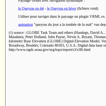
Paysage virtuel avec navigation dynamique :
le Queyras en été
-
le Queyras en hiver
(fichiers vrml)
Utiliser pour naviger dans le paysage un plugin VRML ex
animation
"queyras du jour a la tombée de la nuit" vue depuis
(1) source : GLOBE Task Team and others (Hastings, David A.,
Masaharu, Peter Holland, John Payne, Nevin A. Bryant, Thomas 
kilometer Base Elevation (GLOBE) Digital Elevation Model, Ver
Broadway, Boulder, Colorado 80303, U.S.A. Digital data base
http://www.ngdc.noaa.gov/seg/topo/report/s3/s3B.html