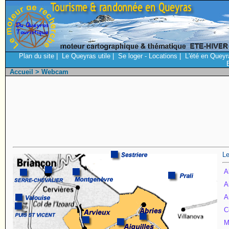
Plan du site
|
Le Queyras utile
|
Se loger - Locations
|
L'été en Queyr
Accueil
> Webcam
Le
A
A
A
C
M