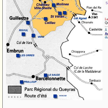
S
L
Qu
Â
Ac
du